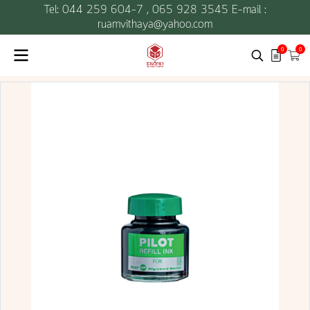
Tel: 044 259 604-7 ,
065 928 3545 E-mail :
ruamvithaya@yahoo.com
0
0