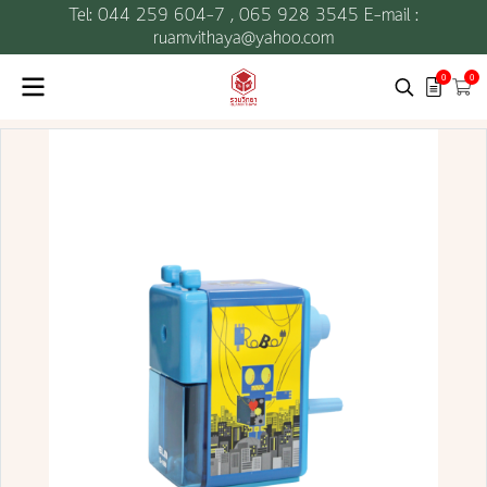
Tel: 044 259 604-7 ,
065 928 3545 E-mail :
ruamvithaya@yahoo.com
0
0