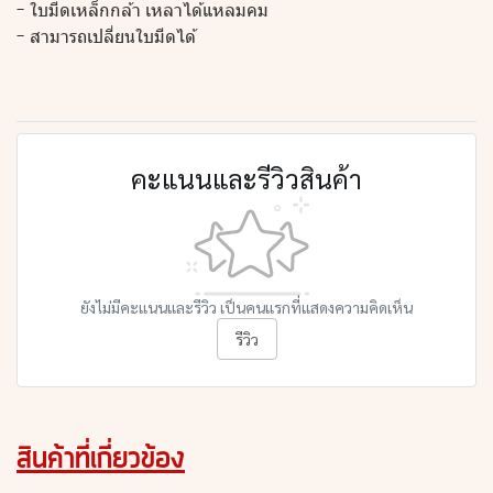
- ใบมีดเหล็กกล้า เหลาได้แหลมคม
- สามารถเปลี่ยนใบมีดได้
คะแนนและรีวิวสินค้า
ยังไม่มีคะแนนและรีวิว เป็นคนแรกที่แสดงความคิดเห็น
รีวิว
สินค้าที่เกี่ยวข้อง