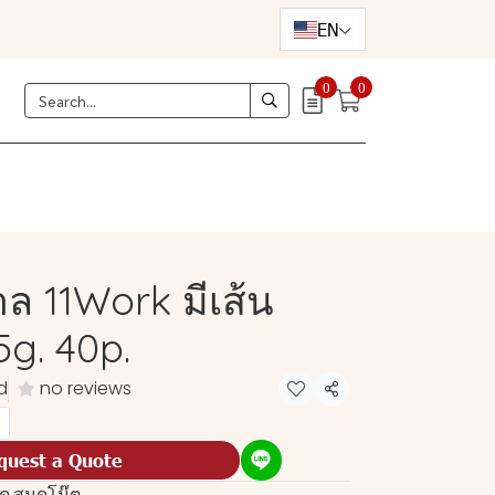
EN
0
0
ล 11Work มีเส้น
g. 40p.
d
no reviews
Share
quest a Quote
ุด
,
สมุดโน๊ต