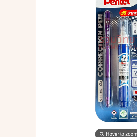
⚲
Hover to zoo