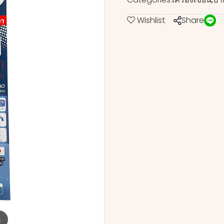
Wishlist
Share
m