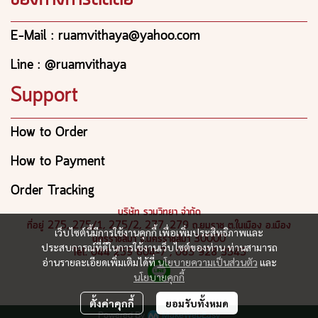
E-Mail : ruamvithaya@yahoo.com
Line : @ruamvithaya
Support
How to Order
How to Payment
Order Tracking
บริษัท รวมวิทยา จำกัด
ที่อยู่ 275, 275/1, 275/2, 277, 279 ถ.ยมราช ต.ในเมือง อ.เมือง
เว็บไซต์นี้มีการใช้งานคุกกี้ เพื่อเพิ่มประสิทธิภาพและ
นครราชสีมา จ.นครราชสีมา 30000
ประสบการณ์ที่ดีในการใช้งานเว็บไซต์ของท่าน ท่านสามารถ
Tel: 044 259 604-7 , 065 928 3545
อ่านรายละเอียดเพิ่มเติมได้ที่
นโยบายความเป็นส่วนตัว
และ
นโยบายคุกกี้
ตั้งค่าคุกกี้
ยอมรับทั้งหมด
Powered By
MakeWebEasy