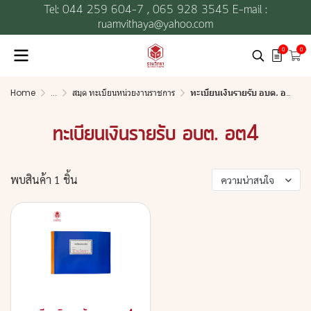
Tel: 044 259 604-7 ,
065 928 3545 E-mail :
ruamvithaya@yahoo.com
0
0
Home
...
สมุด ทะเบียนหน่วยงานราชการ
ทะเบียนเงินรายรับ อบต. อต4
ทะเบียนเงินรายรับ อบต. อต4
พบสินค้า 1 ชิ้น
ความน่าสนใจ