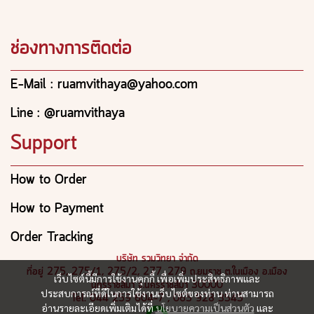
ช่องทางการติดต่อ
E-Mail : ruamvithaya@yahoo.com
Line : @ruamvithaya
Support
How to Order
How to Payment
Order Tracking
บริษัท รวมวิทยา จำกัด
ที่อยู่ 275, 275/1, 275/2, 277, 279 ถ.ยมราช ต.ในเมือง อ.เมือง
เว็บไซต์นี้มีการใช้งานคุกกี้ เพื่อเพิ่มประสิทธิภาพและ
นครราชสีมา จ.นครราชสีมา 30000
ประสบการณ์ที่ดีในการใช้งานเว็บไซต์ของท่าน ท่านสามารถ
Tel: 044 259 604-7 , 065 928 3545
อ่านรายละเอียดเพิ่มเติมได้ที่
นโยบายความเป็นส่วนตัว
และ