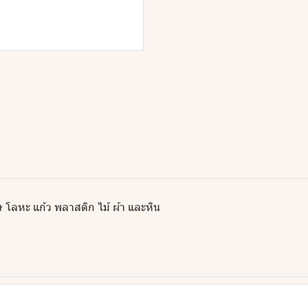
โลหะ แก้ว พลาสติก ไม้ ผ้า และหิน