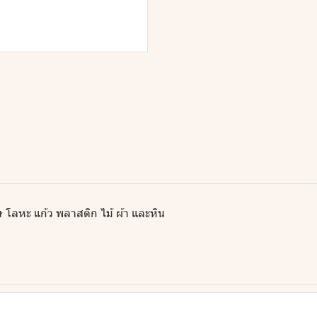
โลหะ แก้ว พลาสติก ไม้ ผ้า และหิน