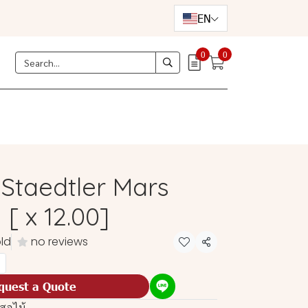
EN
0
0
 Staedtler Mars
[ x 12.00]
ld
no reviews
Share
quest a Quote
นสอไม้